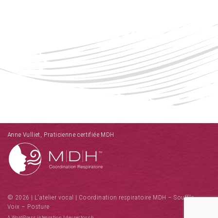
Anne Vulliet, Praticienne certifiée MDH
© 2026 | L'atelier vocal | Coordination respiratoire MDH – Souffle –
Voix – Posture
A WordPress integration
|
devsector.ch