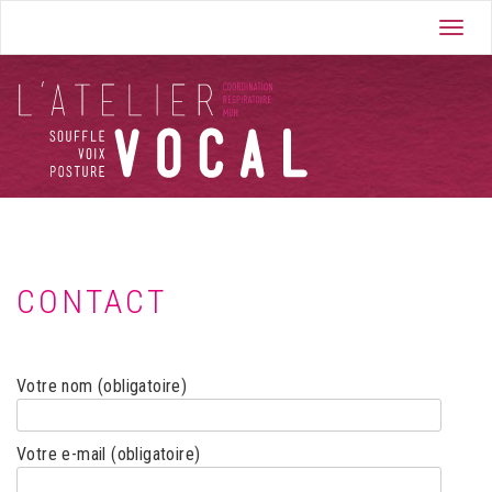
Skip
Toggl
to
navig
content
CONTACT
Votre nom (obligatoire)
Votre e-mail (obligatoire)