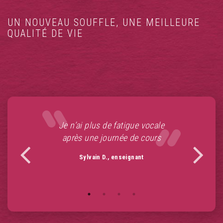
UN NOUVEAU SOUFFLE, UNE MEILLEURE
QUALITÉ DE VIE
la
Je n’ai plus de fatigue vocale
Je 
après une journée de cours
Sylvain D., enseignant